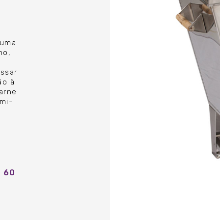
 uma
no,
ssar
ão à
arne
mi-
60
: