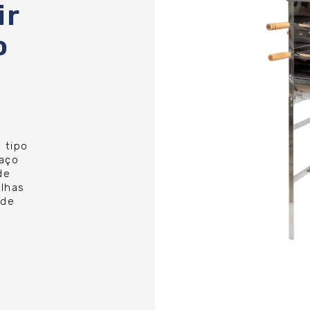
ir
o
 tipo
 aço
de
lhas
 de