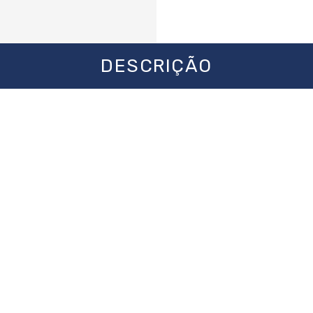
DESCRIÇÃO
oifa Gudim foi desenvolvida em aço inox de alt
ação para quem trabalha com alimentos. Seu desig
tinhos, permitindo maior produtividade e organiz
saboroso. Ideal para quem deseja empreender ou a
um visual profissional que valoriza qualquer ponto
ribuindo para o preparo de espetinhos delicio
ais oportunidades de lucro.
ALT.