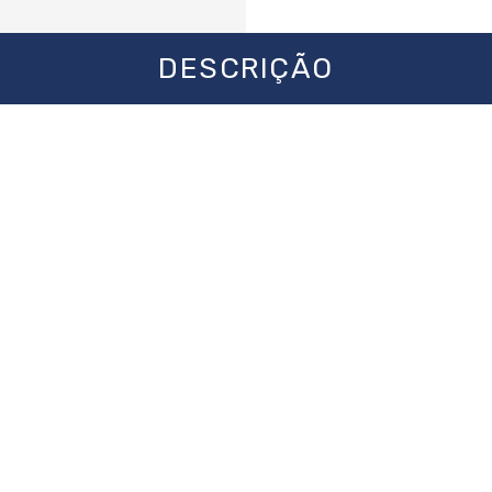
DESCRIÇÃO
Balde Cônico Gudim
lta qualidade, o
combina res
essidades do dia a dia. Seu formato cônico fac
celente opção para atividades domésticas, rur
água, rações, grãos, ferramentas e outros mater
e e à corrosão. Robusto e versátil, é um produ
 em ambientes de trabalho mais exigentes.