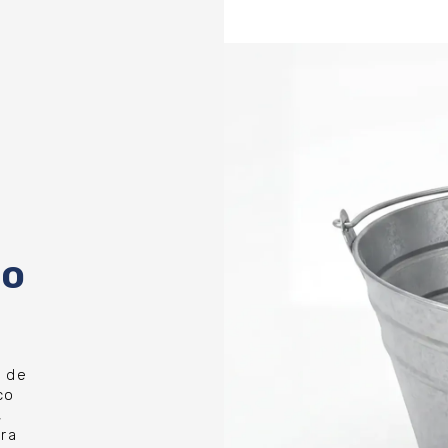
co
o de
co
,
ara